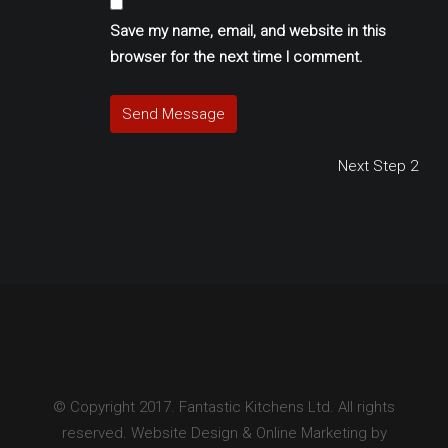
Save my name, email, and website in this
browser for the next time I comment.
Post
Next
Next
Step 2
post:
navigation
© Copyright 2017. Fantastic Kitchens Ltd. All rights
reserved. Website Design & Online Marketing by